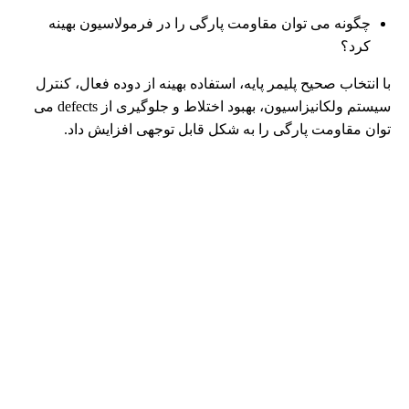
چگونه می توان مقاومت پارگی را در فرمولاسیون بهینه
کرد؟
با انتخاب صحیح پلیمر پایه، استفاده بهینه از دوده فعال، کنترل
سیستم ولکانیزاسیون، بهبود اختلاط و جلوگیری از defects می
توان مقاومت پارگی را به شکل قابل توجهی افزایش داد.
برای سفارش قطعه دلخواه خود به شرکت سایان
بسپار از فرم سفارش استفاده کنید
ما به هر سوالی که ممکن است در مورد خرید آنلاین خود داشته باشید پاسخ
خواهیم داد.
شرکت سایان بسپار سپاهان فعالیت خود را با نام گروه مهندسی