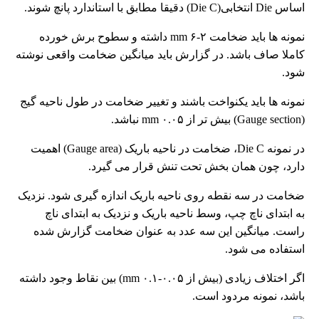
اساس Die انتخابی(Die C) دقیقا مطابق با استاندارد پانچ شوند.
نمونه ها باید ضخامت ۲-۶ mm داشته و سطوح برش خورده
کاملا صاف باشد. در گزارش باید میانگین ضخامت واقعی نوشته
شود.
نمونه ها باید یکنواخت باشند و تغییر ضخامت در طول ناحیه گیج
(Gauge section) بیش تر از ۰.۰۵ mm نباشد.
در نمونه Die C، ضخامت در ناحیه باریک (Gauge area) اهمیت
دارد، چون همان بخش تحت تنش قرار می گیرد.
ضخامت در سه نقطه روی ناحیه باریک اندازه گیری شود. نزدیک
به ابتدای ناچ چپ، وسط ناحیه باریک و نزدیک به ابتدای ناچ
راست. میانگین این سه عدد به عنوان ضخامت گزارش شده
استفاده می شود.
اگر اختلاف زیادی (بیش از ۰.۰۵-۰.۱ mm) بین نقاط وجود داشته
باشد، نمونه مردود است.